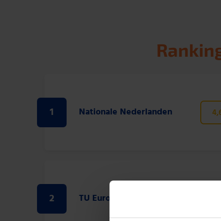
Ranking
1
Nationale Nederlanden
4,
2
TU Europa
4,