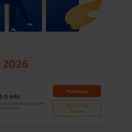
h 2026
Porównaj
0
mln
ypłacone odszkodowanie
Przejdź na
w ub. roku)
stronę