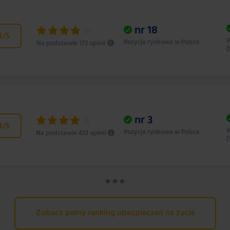
nr
18
4
/5
W
Pozycja rynkowa w Polsce
Na podstawie 172 opinii
(
nr
3
4
/5
W
Pozycja rynkowa w Polsce
Na podstawie 423 opinii
(
Zobacz pełny ranking ubezpieczeń na życie