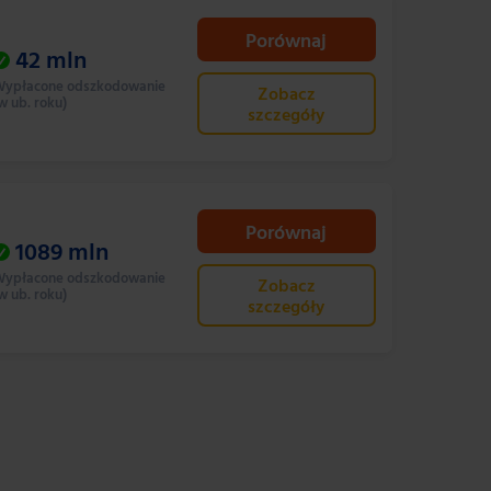
Porównaj
42
mln
ypłacone odszkodowanie
Zobacz
w ub. roku)
szczegóły
Porównaj
1089
mln
ypłacone odszkodowanie
Zobacz
w ub. roku)
szczegóły