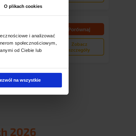
O plikach cookies
Porównaj
1210
mln
ołecznościowe i analizować
ypłacone odszkodowanie
artnerom społecznościowym,
Zobacz
w ub. roku)
szczegóły
anymi od Ciebie lub
ezwól na wszystkie
ch 2026