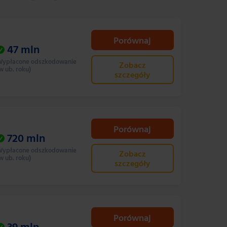
Porównaj
47
mln
ypłacone odszkodowanie
Zobacz
w ub. roku)
szczegóły
Porównaj
720
mln
ypłacone odszkodowanie
Zobacz
w ub. roku)
szczegóły
Porównaj