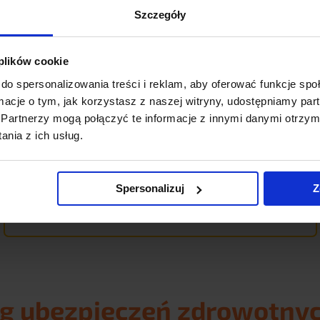
Szczegóły
 plików cookie
nr
4
do spersonalizowania treści i reklam, aby oferować funkcje sp
0
/5
W
Pozycja rynkowa w Polsce
ormacje o tym, jak korzystasz z naszej witryny, udostępniamy p
Na podstawie 6312 opinii
(
Partnerzy mogą połączyć te informacje z innymi danymi otrzym
nia z ich usług.
Spersonalizuj
Z
Zobacz pełny ranking ubezpieczeń nieruchomości
g ubezpieczeń zdrowotny