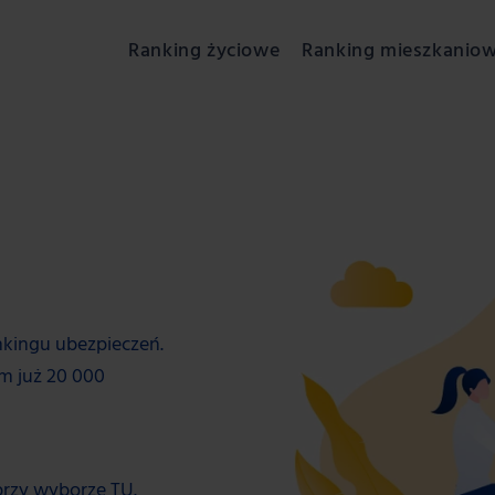
Ranking życiowe
Ranking mieszkanio
nkingu ubezpieczeń.
am już 20 000
przy wyborze TU.