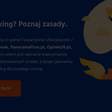
king? Poznaj zasady.
ciu o opinie Towarzystw Ubezpieczeń z
ook, PanoramaFirm.pl, Opinie24.pl,
ym celem jest zebranie maksymalnie
óżnicowanych źródeł, a dzięki jawnemu
lną dla każdego ocenę.
 życie