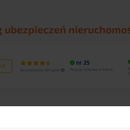
 ubezpieczeń nieruchomo
nr
25
6
/5
W
Pozycja rynkowa w Polsce
Na podstawie 423 opinii
(
nr
18
3
/5
W
Pozycja rynkowa w Polsce
Na podstawie 1056 opinii
(