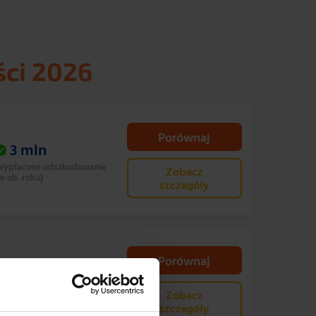
ści 2026
Porównaj
3
mln
ypłacone odszkodowanie
Zobacz
w ub. roku)
szczegóły
Porównaj
480
mln
ypłacone odszkodowanie
Zobacz
w ub. roku)
szczegóły