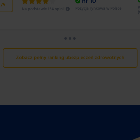
nr
10
1
/5
W
Pozycja rynkowa w Polsce
Na podstawie 154 opinii
(
Zobacz pełny ranking ubezpieczeń zdrowotnych