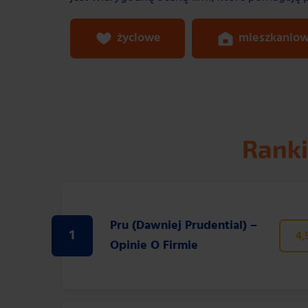
życiowe
mieszkanio
Ranki
Pru (dawniej Prudential) –
1
4,
Opinie O Firmie