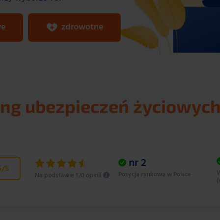
we
zdrowotne
ng ubezpieczeń życiowyc
nr
2
5
/5
W
Pozycja rynkowa w Polsce
Na podstawie 120 opinii
(