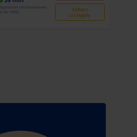
39
mln
ypłacone odszkodowanie
Zobacz
w ub. roku)
szczegóły