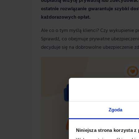
odpłatną wizytę prywatną lub zdecydować 
ostatnie rozwiązanie gwarantuje szybki do
każdorazowych opłat.
Ale co o tym myślą klienci? Czy wykupienie 
Sprawdź, co obejmuje prywatne ubezpieczenie
decyduje się na dobrowolne ubezpieczenie z
Zgoda
Niniejsza strona korzysta z