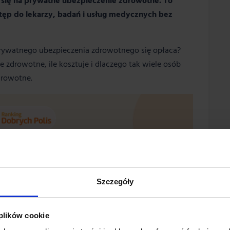
się na prywatne ubezpieczenie zdrowotne. To
stęp do lekarzy, badań i usług medycznych bez
prywatnego ubezpieczenia zdrowotnego się opłaca?
 zdrowotne, ile kosztuje i dlaczego tak wiele osób
drowotne.
Szczegóły
 plików cookie