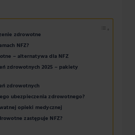
zenie zdrowotne
 ramach NFZ?
otne – alternatywa dla NFZ
eń zdrowotnych 2025 – pakiety
eń zdrowotnych
nego ubezpieczenia zdrowotnego?
ywatnej opieki medycznej
drowotne zastępuje NFZ?