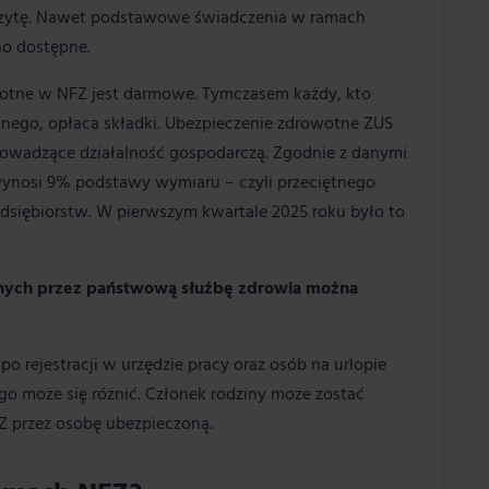
wizytę. Nawet podstawowe świadczenia w ramach
o dostępne.
owotne w NFZ jest darmowe. Tymczasem każdy, kto
ego, opłaca składki. Ubezpieczenie zdrowotne ZUS
rowadzące działalność gospodarczą. Zgodnie z danymi
wynosi 9% podstawy wymiaru – czyli przeciętnego
dsiębiorstw. W pierwszym kwartale 2025 roku było to
anych przez państwową służbę zdrowia można
 rejestracji w urzędzie pracy oraz osób na urlopie
o może się różnić. Członek rodziny może zostać
 przez osobę ubezpieczoną.