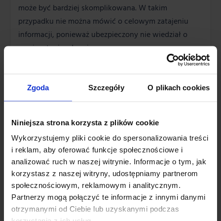
może być bardziej skomplikowana. W takim
przypadku nie można mówić o celowym zatajeniu
informacji, ponieważ ubezpieczony nie wiedział o
swoim stanie zdrowia.
Jeżeli jednak okaże się, że choroba istniała w
momencie podpisywania umowy, ubezpieczyciel
Zgoda
Szczegóły
O plikach cookies
może próbować udowodnić, że ubezpieczony był
świadomy, że choruje (lub może chorować) i dlatego
wykupił prywatne ubezpieczenie zdrowotne.
Niniejsza strona korzysta z plików cookie
Wykorzystujemy pliki cookie do spersonalizowania treści
>> Sprawdź także
ubezpieczenie zdrowotne dla
i reklam, aby oferować funkcje społecznościowe i
studenta
analizować ruch w naszej witrynie. Informacje o tym, jak
korzystasz z naszej witryny, udostępniamy partnerom
społecznościowym, reklamowym i analitycznym.
Ubezpieczenie na życie a choroba
Partnerzy mogą połączyć te informacje z innymi danymi
przewlekła – alternatywa dla polisy
otrzymanymi od Ciebie lub uzyskanymi podczas
korzystania z ich usług.