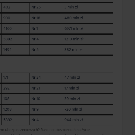
402
Nr 25
3 mln zł
900
Nr 18
480 mln zł
4160
Nr 1
6971 mln zł
5892
Nr 4
1210 mln zł
1494
Nr 5
382 mln zł
171
Nr 34
47 mln zł
292
Nr 21
17 mln zł
108
Nr 10
39 mln zł
1208
Nr 9
720 mln zł
5892
Nr 4
944 mln zł
 firm ubezpieczeniowych? Ranking ubezpieczeń na życie,