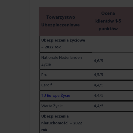
Ocena
Towarzystwo
klientów 1-5
Ubezpieczeniowe
punktów
Ubezpieczenia życiowe
– 2022 rok
Nationale Nederlanden
4,6/5
Życie
Pru
4,5/5
Cardif
4,4/5
TU Europa Życie
4,4/5
Warta Życie
4,4/5
Ubezpieczenia
nieruchomości – 2022
rok