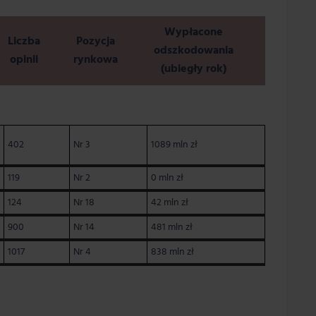
Wypłacone
Liczba
Pozycja
odszkodowania
opinii
rynkowa
(ubiegły rok)
402
Nr 3
1089 mln zł
119
Nr 2
0 mln zł
124
Nr 18
42 mln zł
900
Nr 14
481 mln zł
1017
Nr 4
838 mln zł