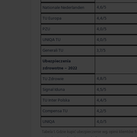
4,6/5
Nationale Nederlanden
TU Europa
4,4/5
PZU
4,0/5
UNIQA TU
4,0/5
Generali TU
3,7/5
Ubezpieczenia
zdrowotne – 2022
4,8/5
TU Zdrowie
Signal Iduna
4,5/5
TU Inter Polska
4,4/5
Compensa TU
4,2/5
UNIQA
4,0/5
Tabela 1. Gdzie kupić ubezpieczenie wg. opinii klientów